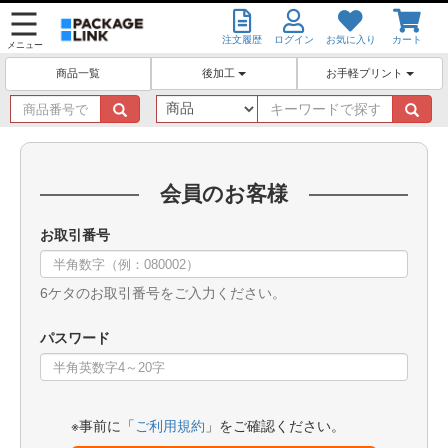
注文履歴
ログイン
お気に入り
カート
メニュー
後加工
お手軽プリント
商品一覧
商
キ
品
ー
番
ワ
号
ー
で
ド
会員のお客様
探
で
す
探
お取引番号
す
6ケタのお取引番号をご入力ください。
パスワード
※事前に「
ご利用規約
」をご確認ください。