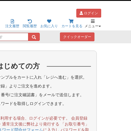
ログイン
注文履歴
閲覧履歴
お気に入り
カートを見る
メニュー
キ
クイックオーダー
ー
ワ
ー
ド
はじめての方
で
探
す
ンプルをカートに入れ「レジへ進む」を選択。
登録」よりご注文を進めます。
番号/ご注文確認書」をメールで送信します。
スワードを取得しログインできます。
を利用する場合、ログインが必要です。 会員登録
・通常注文後に弊社より発行する 「お取引番号」
スワード問合せフォーム
に入力し パスワードを取