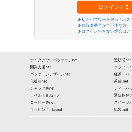
ログインする
初期パスワード発行 / パ
お取引番号がご不明な方
ログインできない場合はこ
テイクアウトパッケージnet
透明袋net
開業支援net
クラフトパ
パッケージデザインnet
紅茶・ハー
化粧箱net
茶袋.net
チャック袋net
ティーバッ
ラベル印刷ねっと
通販梱包グ
コーヒー袋net
スイーツ
ラッピング用品net
紙袋.net