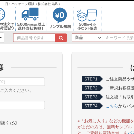
ンク）｜旧：パッケージ通販（株式会社 清和）
商
品
番
号
で
様
探
す
STEP1
ご注文商品やサ
STEP2
「新規お客様
をご入力ください。
STEP3
注文後「お取引
STEP4
こちら
からパ
※「お気に入り」などの機能
確認くださ
がまだの方は、無料サンプル
と「ご登録お電話番号」を
パ