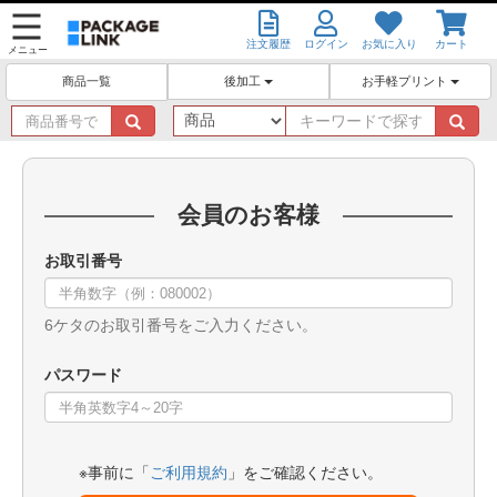
注文履歴
ログイン
お気に入り
カート
メニュー
後加工
お手軽プリント
商品一覧
商
キ
品
ー
番
ワ
号
ー
で
ド
会員のお客様
探
で
す
探
お取引番号
す
6ケタのお取引番号をご入力ください。
パスワード
※事前に「
ご利用規約
」をご確認ください。