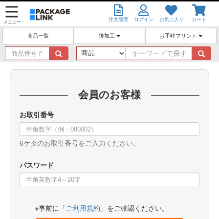
注文履歴
ログイン
お気に入り
カート
メニュー
後加工
お手軽プリント
商品一覧
商
キ
品
ー
番
ワ
号
ー
で
ド
会員のお客様
探
で
す
探
お取引番号
す
6ケタのお取引番号をご入力ください。
パスワード
※事前に「
ご利用規約
」をご確認ください。