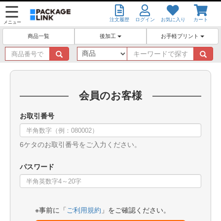
注文履歴
ログイン
お気に入り
カート
メニュー
後加工
お手軽プリント
商品一覧
商
キ
品
ー
番
ワ
号
ー
で
ド
会員のお客様
探
で
す
探
お取引番号
す
6ケタのお取引番号をご入力ください。
パスワード
※事前に「
ご利用規約
」をご確認ください。