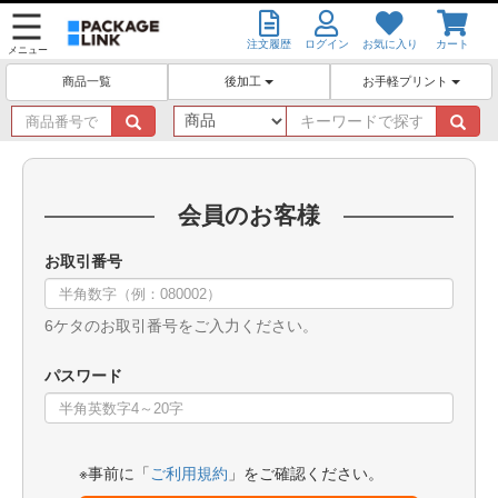
注文履歴
ログイン
お気に入り
カート
メニュー
後加工
お手軽プリント
商品一覧
商
キ
品
ー
番
ワ
号
ー
で
ド
会員のお客様
探
で
す
探
お取引番号
す
6ケタのお取引番号をご入力ください。
パスワード
※事前に「
ご利用規約
」をご確認ください。