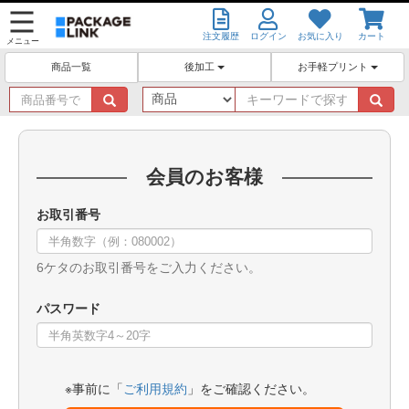
注文履歴
ログイン
お気に入り
カート
メニュー
後加工
お手軽プリント
商品一覧
商
キ
品
ー
番
ワ
号
ー
で
ド
会員のお客様
探
で
す
探
お取引番号
す
6ケタのお取引番号をご入力ください。
パスワード
※事前に「
ご利用規約
」をご確認ください。