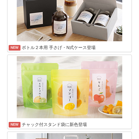
ボトル２本用 手さげ・N式ケース登場
NEW
チャック付スタンド袋に新色登場
NEW