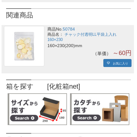
関連商品
商品No.
50784
チャック付透明LL平袋上入れ
160×230
160×230(200)mm
～60円
単価
お気に入り
箱を探す [化粧箱net]