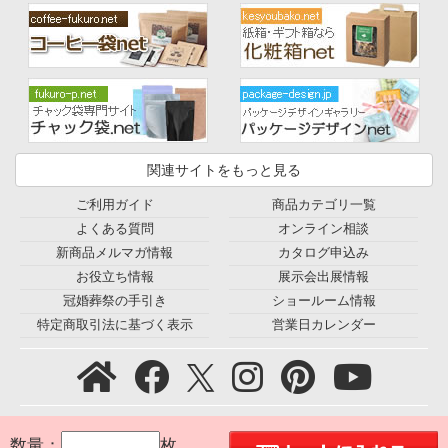
関連サイトをもっと見る
ご利用ガイド
商品カテゴリ一覧
よくある質問
オンライン相談
新商品メルマガ情報
カタログ申込み
お役立ち情報
展示会出展情報
冠婚葬祭の手引き
ショールーム情報
特定商取引法に基づく表示
営業日カレンダー
プライバシーポリシー
｜
利用規約
｜
会社概要
｜
環境宣言
｜
数量：
枚
お問合せ
｜
採用情報
｜