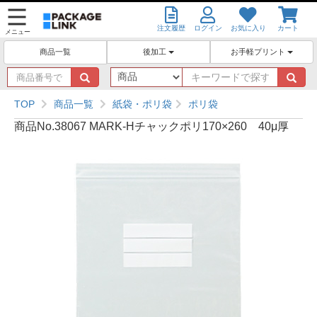
注文履歴
ログイン
お気に入り
カート
メニュー
後加工
お手軽プリント
商品一覧
商
キ
品
ー
番
ワ
TOP
商品一覧
紙袋・ポリ袋
ポリ袋
号
ー
商品No.38067 MARK-Hチャックポリ170×260 40μ厚
で
ド
探
で
す
探
す