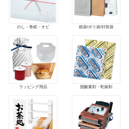
のし・巻紙・オビ
紙袋/ポリ袋/封筒袋
ラッピング用品
脱酸素剤・乾燥剤