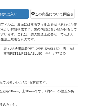
お気に入り
この商品について問合せ
明フィルム、裏面には蒸着フィルムを貼りあわせた作
柔らかい材質構成です。袋の内部に白い粉が付着して
ございます。これは、袋の製造上必要な「でんぷん
衛生法上無害なものです。
表：AS透明蒸着PET12/PE15/ASLL50 裏：ｱﾙﾐ
蒸着PET12/PE15/ASLL50 合計：77ﾐｸﾛﾝ
れてお使いいただける材質です。
左右各10mm、上10mmです。±約2mmの誤差があ
り込み）付。