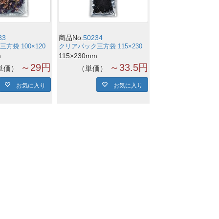
33
商品No.
50234
方袋 100×120
クリアパック三方袋 115×230
m
115×230mm
～29円
～33.5円
単価
単価
お気に入り
お気に入り