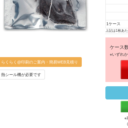
1ケース
上記は1枚あ
ケース
※いずれ
らくらく@印刷のご案内・簡易WEB見積り
熱シール機が必要です
※