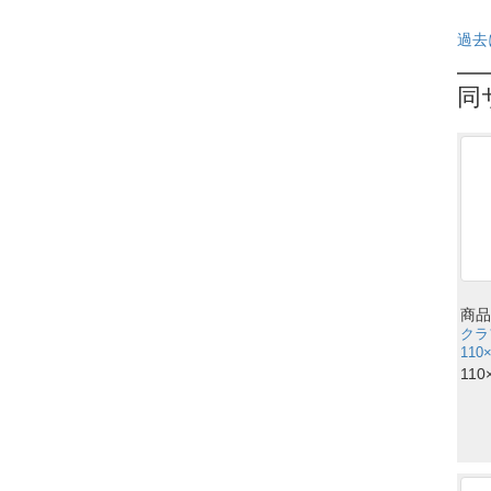
過去
同
商品
クラ
110
110