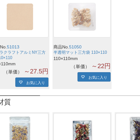
No.
51013
商品No.
51050
ラクラフトアルミNY三方
半透明マット三方袋 110×110
10×110
110×110mm
×110mm
～22円
単価
～27.5円
単価
お気に入り
お気に入り
材質