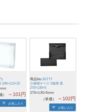
71
商品No.
55777
109×113×32
小袋用ケース 5袋用 黒
270×130×5
2mm
270×130×5mm
～101円
価
～102円
単価
お気に入り
お気に入り