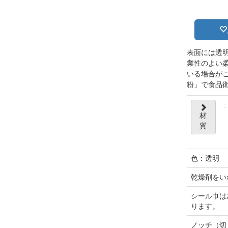
表面には透
業性のよい
いる場合が
粉」で食品
:
材
質
色：透明
乾燥剤をい
シール巾は
ります。
ノッチ（切