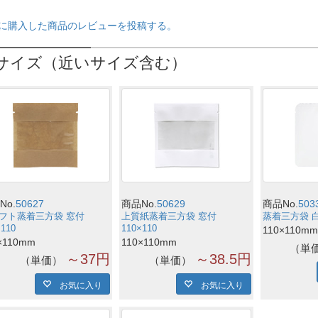
に購入した商品のレビューを投稿する。
サイズ（近いサイズ含む）
No.
50627
商品No.
50629
商品No.
503
フト蒸着三方袋 窓付
上質紙蒸着三方袋 窓付
蒸着三方袋 白 
×110
110×110
110×110mm
×110mm
110×110mm
単
～37円
～38.5円
単価
単価
お気に入り
お気に入り