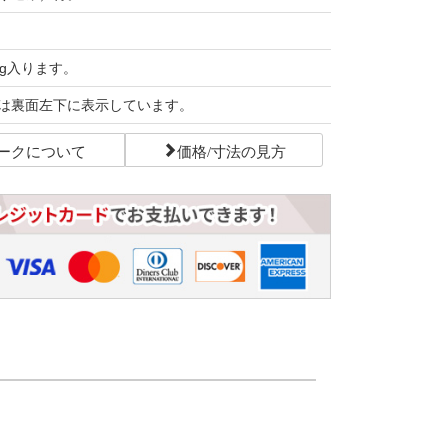
0g入ります。
は裏面左下に表示しています。
ークについて
価格/寸法の見方