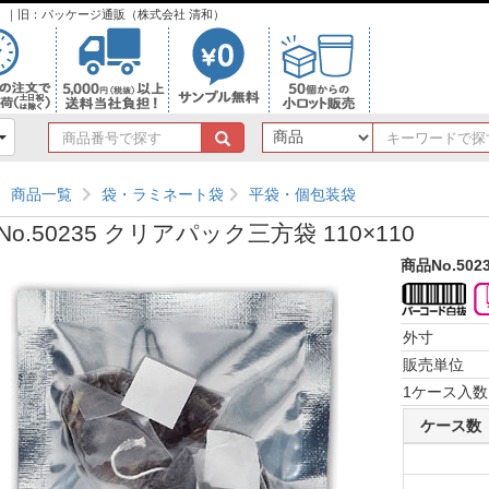
ンク）｜旧：パッケージ通販（株式会社 清和）
商
品
番
商品一覧
袋・ラミネート袋
平袋・個包装袋
号
で
o.50235 クリアパック三方袋 110×110
探
す
商品No.502
外寸
販売単位
1ケース入数
ケース数