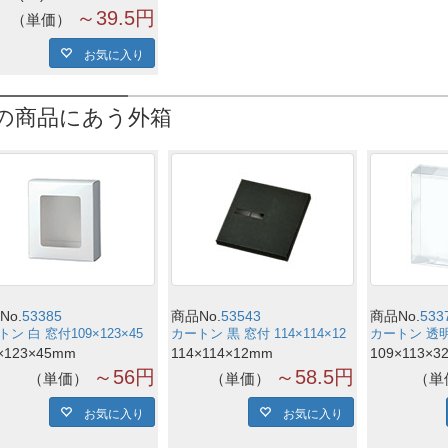
～39.5円
単価
お気に入り
の商品にあう外箱
No.
53385
商品No.
53543
商品No.
533
ン 白 窓付109×123×45
カートン 黒 窓付 114×114×12
カートン 透明 
×123×45mm
114×114×12mm
109×113×3
～56円
～58.5円
単価
単価
単
お気に入り
お気に入り