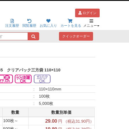
ログイン
注文履歴
閲覧履歴
お気に入り
カートを見る
メニュー
キ
クイックオーダー
ー
ワ
ー
ド
で
探
35
クリアパック三方袋 110×110
す
:
110×110mm
:
100枚
:
5,000枚
数量
数量別単価
100枚～
29.00
円 （税込31.90円）
500枚～