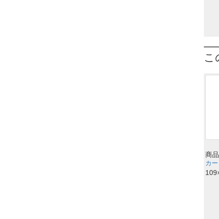
こ
商品
カート
109