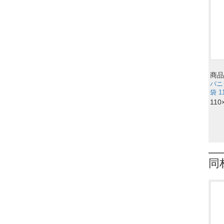
商品
バニ
袋 1
110
同