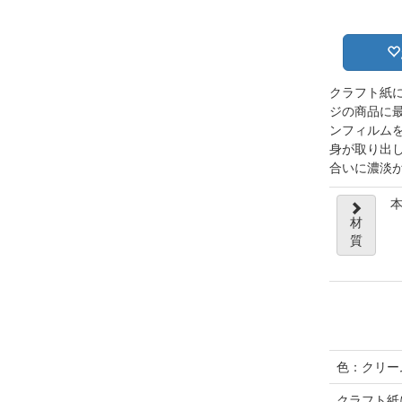
クラフト紙
ジの商品に
ンフィルム
身が取り出
合いに濃淡
本
材
質
色：クリー
クラフト紙