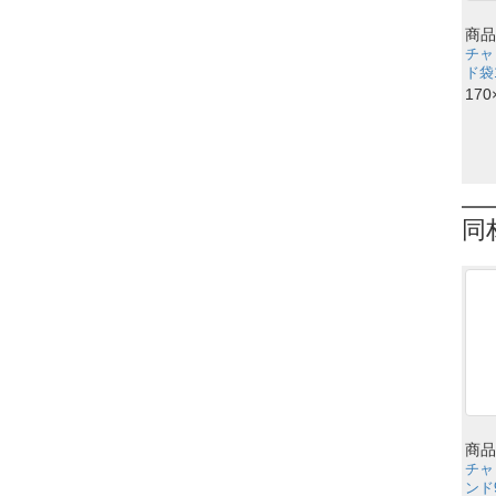
商品
チャ
ド袋1
170
同
商品
チャ
ンド9