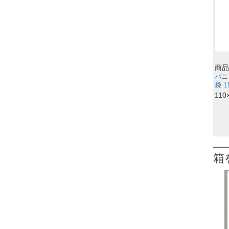
商品
バニ
袋 1
110
箱