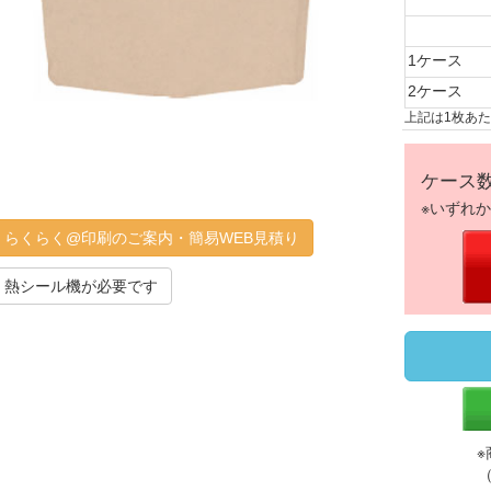
1ケース
2ケース
上記は1枚あ
ケース
※いずれ
らくらく@印刷のご案内・簡易WEB見積り
熱シール機が必要です
※