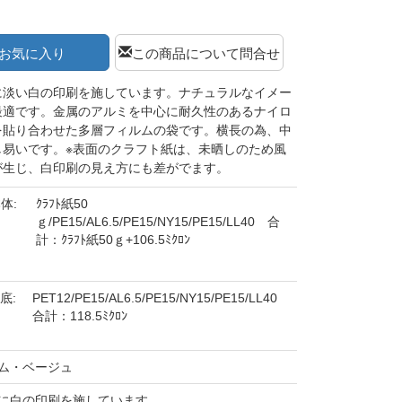
お気に入り
この商品について問合せ
に淡い白の印刷を施しています。ナチュラルなイメー
最適です。金属のアルミを中心に耐久性のあるナイロ
を貼り合わせた多層フィルムの袋です。横長の為、中
し易いです。※表面のクラフト紙は、未晒しのため風
が生じ、白印刷の見え方にも差がでます。
体:
ｸﾗﾌﾄ紙50
ｇ/PE15/AL6.5/PE15/NY15/PE15/LL40 合
計：ｸﾗﾌﾄ紙50ｇ+106.5ﾐｸﾛﾝ
底:
PET12/PE15/AL6.5/PE15/NY15/PE15/LL40
合計：118.5ﾐｸﾛﾝ
ム・ベージュ
に白の印刷を施しています。