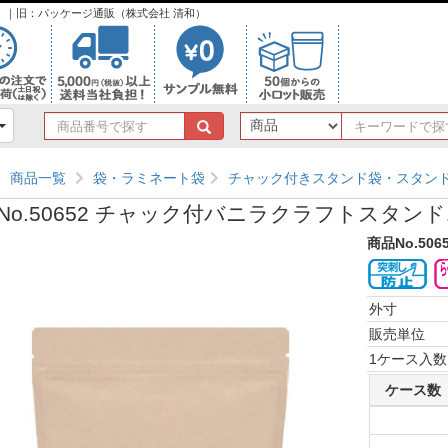
ンク）｜旧：パッケージ通販（株式会社 清和）
商
品
番
商品一覧
袋・ラミネート袋
チャック付きスタンド袋・スタン
号
で
No.50652 チャック付バニラクラフトスタンド17
探
す
商品No.506
外寸
販売単位
1ケース入数
ケース数