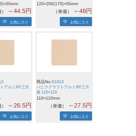
20)×55mm
120×200(170)×55mm
～44.5円
～48円
価
単価
お気に入り
お気に入り
12
商品No.
51013
トアルミNY三方
バニラクラフトアルミNY三方
袋 110×110
m
110×110mm
～26.5円
～27.5円
価
単価
お気に入り
お気に入り