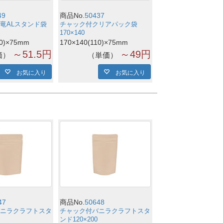
49
商品No.
50437
竜ALスタンド袋
チャック付クリアパック袋
170×140
10)×75mm
170×140(110)×75mm
～51.5円
～49円
価
単価
お気に入り
お気に入り
47
商品No.
50648
ニラクラフトスタ
チャック付バニラクラフトスタ
ンド120×200