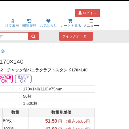
ログイン
注文履歴
閲覧履歴
お気に入り
カートを見る
メニュー
キ
クイックオーダー
ー
ワ
ド袋
ー
ド
0×140
で
探
52
チャック付バニラクラフトスタンド170×140
す
:
170×140(110)×75mm
:
50枚
:
1,500枚
数量
数量別単価
50枚～
51.50
円 （税込56.65円）
100枚～