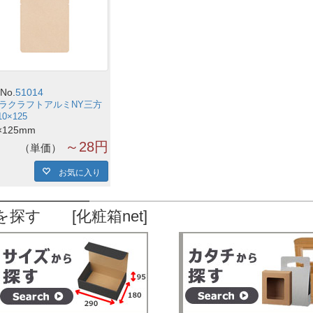
No.
51014
ラクラフトアルミNY三方
10×125
×125mm
～28円
単価
お気に入り
を探す [化粧箱net]