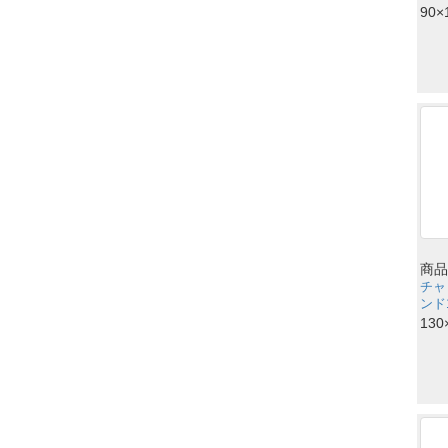
90×
商品
チャ
ンド1
130