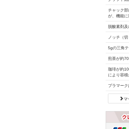
チャック部
が、機能に
脱酸素剤及
ノッチ（切
5gの三角
煎茶が約70
珈琲が約1
により容積
プラマーク
マ