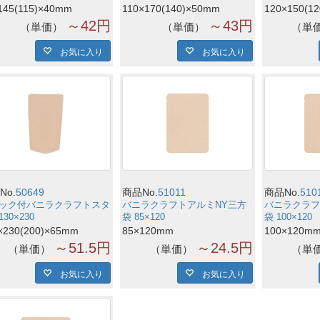
145(115)×40mm
110×170(140)×50mm
120×150(1
～42円
～43円
単価
単価
単
お気に入り
お気に入り
No.
50649
商品No.
51011
商品No.
510
ック付バニラクラフトスタ
バニラクラフトアルミNY三方
バニラクラフ
30×230
袋 85×120
袋 100×120
×230(200)×65mm
85×120mm
100×120m
～51.5円
～24.5円
単価
単価
単
お気に入り
お気に入り