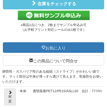
在庫をチェックする
※商品1点につき、2枚までサンプル申込み可
（お手軽プリント対応シールのみ1枚です）
お気に入り
この商品について問合せ
静防性・ガスバリア性のある縦縞（ストライプ）がかわいい袋で
す。マット部分は中身が薄っすら透けて見えます。乾燥剤をお使い
いただけます。
本体:
透明蒸着PET12/PE15/ASLL50 合計：77ﾐｸﾛﾝ
材
質