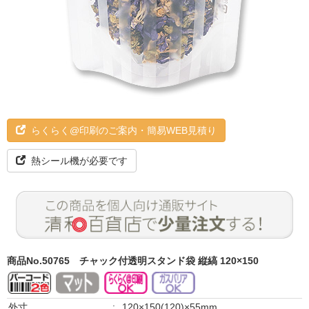
らくらく@印刷のご案内・簡易WEB見積り
熱シール機が必要です
商品No.50765
チャック付透明スタンド袋 縦縞 120×150
外寸
:
120×150(120)×55mm