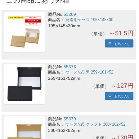
この商品にあう外箱
商品No.
53209
発送用ケース 195×145×30
195×145×30mm
～51.5円
単価
お気に入り
商品No.
55376
ケースN式 黒 259×161×52
259×161×52mm
～127円
単価
お気に入り
商品No.
55379
ケースN式 クラフト 380×162×52
380×162×52mm
～130円
単価