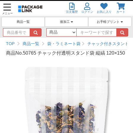
注文履歴
ログイン
お気に入り
カート
メニュー
後加工
お手軽プリント
商品一覧
商
キ
品
ー
番
ワ
TOP
商品一覧
袋・ラミネート袋
チャック付きスタンド袋
号
ー
商品No.50765 チャック付透明スタンド袋 縦縞 120×150
で
ド
探
で
す
探
す