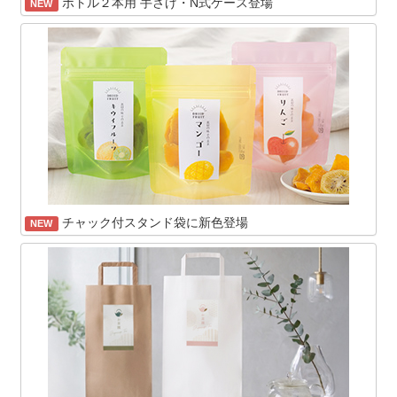
ボトル２本用 手さげ・N式ケース登場
NEW
チャック付スタンド袋に新色登場
NEW