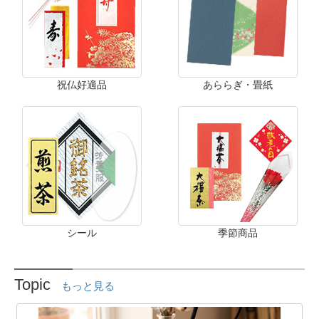
祝仏好適品
あららぎ・畳紙
シール
季節商品
Topic
もっと見る