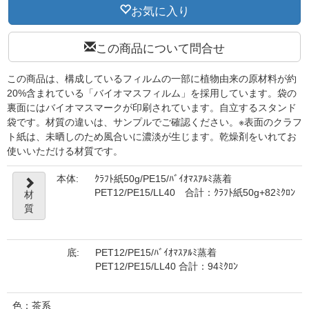
お気に入り
この商品について問合せ
この商品は、構成しているフィルムの一部に植物由来の原材料が約
20%含まれている「バイオマスフィルム」を採用しています。袋の
裏面にはバイオマスマークが印刷されています。自立するスタンド
袋です。材質の違いは、サンプルでご確認ください。※表面のクラフ
ト紙は、未晒しのため風合いに濃淡が生じます。乾燥剤をいれてお
使いいただける材質です。
本体:
ｸﾗﾌﾄ紙50g/PE15/ﾊﾞｲｵﾏｽｱﾙﾐ蒸着
PET12/PE15/LL40 合計：ｸﾗﾌﾄ紙50g+82ﾐｸﾛﾝ
材
質
底:
PET12/PE15/ﾊﾞｲｵﾏｽｱﾙﾐ蒸着
PET12/PE15/LL40 合計：94ﾐｸﾛﾝ
色：茶系