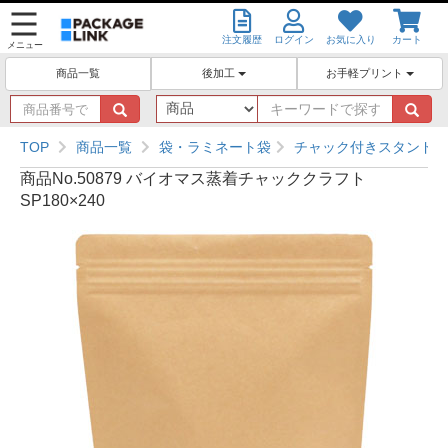
注文履歴
ログイン
お気に入り
カート
メニュー
後加工
お手軽プリント
商品一覧
商
キ
品
ー
番
ワ
TOP
商品一覧
袋・ラミネート袋
チャック付きスタンド袋
号
ー
商品No.50879 バイオマス蒸着チャッククラフト
で
ド
SP180×240
探
で
す
探
す