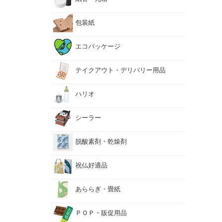
透明
包装紙
丸箱
紙管
紙管
エコパッケージ
テイクアウト・デリバリー用品
ハリオ
カト
テイ
テイ
シーラー
コー
ハリ
ティ
脱酸素剤・乾燥剤
祝仏好適品
シリ
脱酸
エー
祝好
素剤）
仏事
シー
礼状
手提
あららぎ・畳紙
カー
祝仏
あら
ＰＯＰ・販促用品
透明
あら
たと