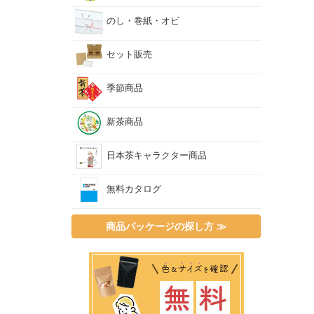
のし・巻紙・オビ
販売
ＰＯ
のぼ
仏事
セット販売
祝い
のし
巻紙
季節商品
イベ
新茶商品
四季
季節
新茶
日本茶キャラクター商品
無料カタログ
その
日本
冊子
商品パッケージの探し方 ≫