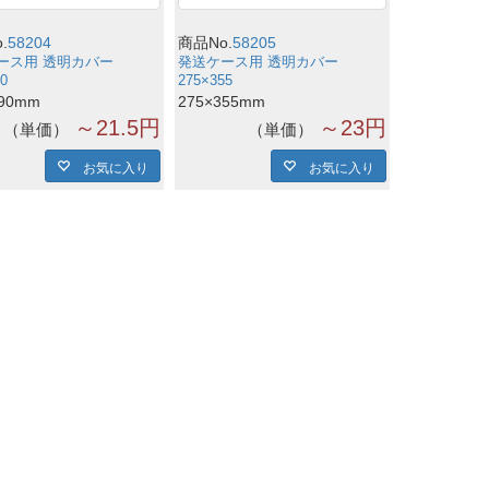
.
58204
商品No.
58205
軽プリント対応袋
ーバッグ・ドリップ袋
ガス抜き機能付き袋
クラフト袋
ース用 透明カバー
発送ケース用 透明カバー
ク用穴あき袋
ックスタンド袋・スタンド袋
ック平袋
ット袋
ラミネート袋全て
・個包装袋
0
275×355
290mm
275×355mm
げ型
型
～21.5円
～23円
トボックス・外箱全て
底別型
単価
単価
他
お気に入り
お気に入り
軽プリント対応箱
ー型
型
型
・カートン全て
ム型
A対応サイズ袋
ビニール袋
材
袋
生産ダンボール
・梱包資材全て
箱
型袋
軽プリント対応袋
ド・タグ等
シール
軽プリント関連商品全て
ル
シール
ルシール
他
ん
シール
ル全て
用（茶銘・産地名等）
ピング袋・ラッピングシート
・ゴム・リボン
ピング用品・小物全て
小物
他
布バッグ
・角底袋
袋
・ポリ袋全て
・手さげ紙袋