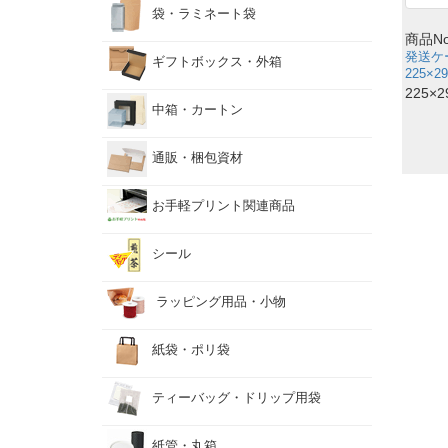
袋・ラミネート袋
商品No
お手
ティ
珈琲
角底
発送ケ
フッ
チャ
チャ
ギフトボックス・外箱
ガゼ
袋・
平袋
225×29
225×
手さ
中箱・カートン
一体
ギフ
フタ
その
お手
ピロ
三角
通販・梱包資材
四角
中箱
ドー
FB
宅配
小物
緩衝
発送
お手軽プリント関連商品
受注
通販
発送
封筒
お手
カー
シール
オビ
お手
シー
オビ
ラベ
その
封か
ラッピング用品・小物
和紙
シー
お茶
ラッ
紙袋・ポリ袋
ひも
ラッ
茶用
その
不織
封筒
ティーバッグ・ドリップ用袋
ポリ
紙袋
紙袋
紙管・丸箱