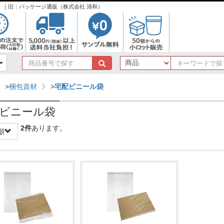
ンク）｜旧：パッケージ通販（株式会社 清和）
商
品
番
>
梱包資材
>
宅配ビニール袋
号
で
ビニール袋
探
す
2
件
あります。
順