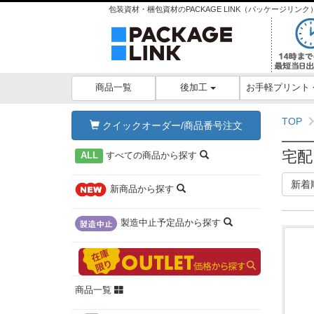
包装資材・梱包資材のPACKAGE LINK（パッケージリ
後加工
お手軽プリント
商品一覧
TOP
クイックオーダー/商品番号注文
宅配
ALL
すべての商品
から探す
新着
新商品
から探す
製造中止予定品
から探す
商品一覧